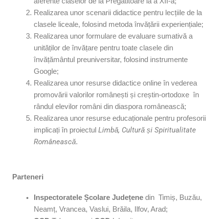
aferente claselor de la Pregătitoare la a XII-a;
Realizarea unor scenarii didactice pentru lecțiile de la
clasele liceale, folosind metoda învățării experiențiale;
Realizarea unor formulare de evaluare sumativă a
unităților de învățare pentru toate clasele din
învățământul preuniversitar, folosind instrumente
Google;
Realizarea unor resurse didactice online în vederea
promovării valorilor românești și creștin-ortodoxe în
rândul elevilor români din diaspora românească;
Realizarea unor resurse educaționale pentru profesorii
Limbă, Cultură și Spiritualitate
implicați în proiectul
Românească
.
Parteneri
Inspectoratele Școlare Județene
din Timiș, Buzău,
Neamț, Vrancea, Vaslui, Brăila, Ilfov, Arad;