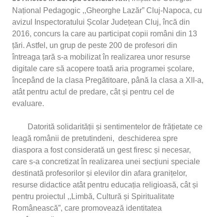
Național Pedagogic ,,Gheorghe Lazăr” Cluj-Napoca, cu
avizul Inspectoratului Școlar Județean Cluj, încă din
2016, concurs la care au participat copii români din 13
țări. Astfel, un grup de peste 200 de profesori din
întreaga țară s-a mobilizat în realizarea unor resurse
digitale care să acopere toată aria programei școlare,
începând de la clasa Pregătitoare, până la clasa a XII-a,
atât pentru actul de predare, cât și pentru cel de
evaluare.
Datorită solidarității și sentimentelor de frățietate ce
leagă românii de pretutindeni, deschiderea spre
diaspora a fost considerată un gest firesc și necesar,
care s-a concretizat în realizarea unei secțiuni speciale
destinată profesorilor și elevilor din afara granițelor,
resurse didactice atât pentru educația religioasă, cât și
pentru proiectul ,,Limbă, Cultură și Spiritualitate
Românească”, care promovează identitatea