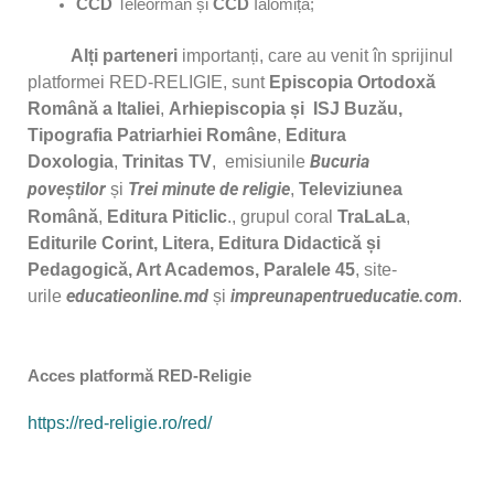
CCD
Teleorman și
CCD
Ialomița;
Alți parteneri
importanți, care au venit în sprijinul
platformei RED-RELIGIE, sunt
Episcopia Ortodoxă
Română a Italiei
,
Arhiepiscopia și ISJ Buzău,
Tipografia Patriarhiei Române
,
Editura
Doxologia
,
Trinitas TV
, emisiunile
Bucuria
poveștilor
și
Trei minute de religie
,
Televiziunea
Română
,
Editura Piticlic
., grupul coral
TraLaLa
,
Editurile Corint, Litera, Editura Didactică și
Pedagogică, Art Academos, Paralele 45
, site-
urile
educatieonline.md
și
impreunapentrueducatie.com
.
Acces platformă RED-Religie
https://red-religie.ro/red/