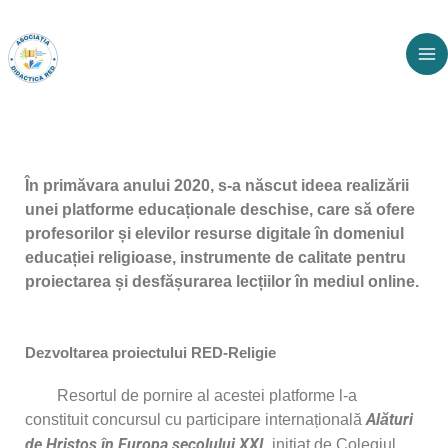
Skip
to
content
În primăvara anului 2020, s-a născut ideea realizării
unei platforme educaționale deschise, care să ofere
profesorilor și elevilor resurse digitale în domeniul
educației religioase, instrumente de calitate pentru
proiectarea și desfășurarea lecțiilor în mediul online.
Dezvoltarea proiectului RED-Religie
Resortul de pornire al acestei platforme l-a
constituit concursul cu participare internațională
Alături
de Hristos în Europa secolului XXI
, inițiat de Colegiul