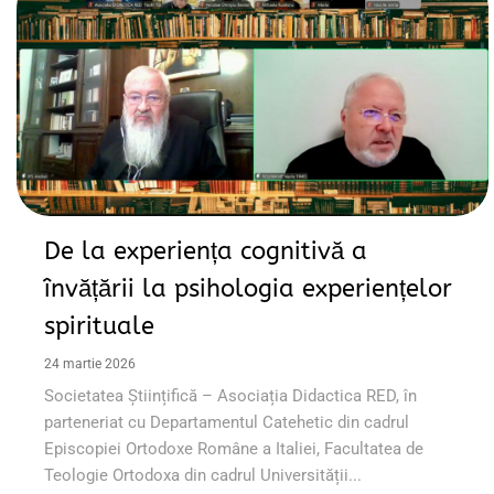
De la experiența cognitivă a
învățării la psihologia experiențelor
spirituale
24 martie 2026
Societatea Științifică – Asociația Didactica RED, în
parteneriat cu Departamentul Catehetic din cadrul
Episcopiei Ortodoxe Române a Italiei, Facultatea de
Teologie Ortodoxa din cadrul Universității...